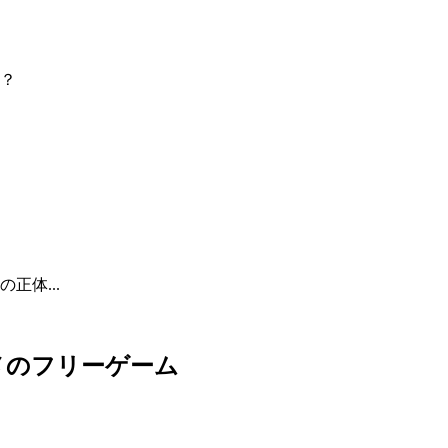
？
正体...
メのフリーゲーム