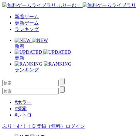
新着ゲーム
更新ゲーム
ランキング
新着
更新
ランキング
#ホラー
#探索
#レトロ
ふりーむ！ＩＤ登録（無料）
ログイン