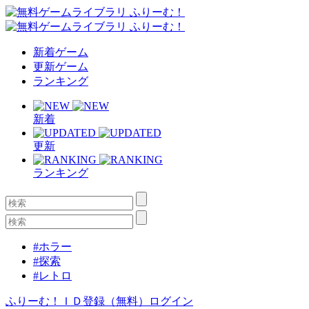
新着ゲーム
更新ゲーム
ランキング
新着
更新
ランキング
#ホラー
#探索
#レトロ
ふりーむ！ＩＤ登録（無料）
ログイン