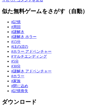
→もっとコメントを見る
似た無料ゲームをさがす（自動）
#記憶
#周回
#謎解き
#謎解き ホラー
#15分
#ほのぼの
#ホラー アドベンチャー
#マルチエンディング
#5分
#30分
#謎解き アドベンチャー
#ホラー
#家族
#閉じ込め
#記憶喪失
ダウンロード