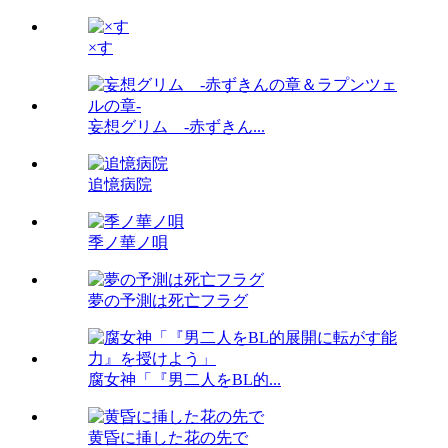
×す
妄想グリム -赤ずきん...
追憶病院
季ノ華ノ唄
夢の予測は死亡フラグ
腐女神「『男二人をBL的...
黄昏に挿した花の先で