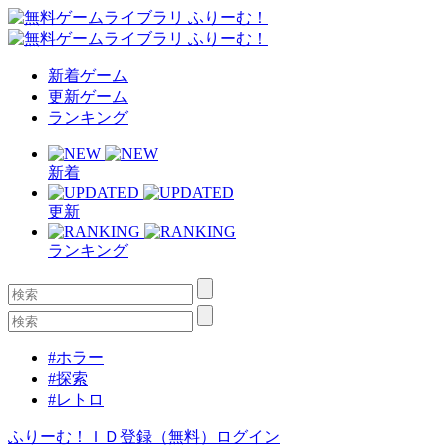
新着ゲーム
更新ゲーム
ランキング
新着
更新
ランキング
#ホラー
#探索
#レトロ
ふりーむ！ＩＤ登録（無料）
ログイン