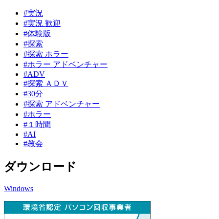
#実況
#実況 歓迎
#体験版
#探索
#探索 ホラー
#ホラー アドベンチャー
#ADV
#探索 ＡＤＶ
#30分
#探索 アドベンチャー
#ホラー
#１時間
#AI
#教会
ダウンロード
Windows