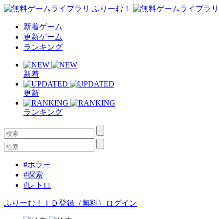
新着ゲーム
更新ゲーム
ランキング
新着
更新
ランキング
#ホラー
#探索
#レトロ
ふりーむ！ＩＤ登録（無料）
ログイン