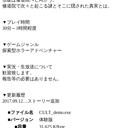
修道院で次々と起こる謎とそこに隠された真実とは。
▼プレイ時間
30分～1時間程度
▼ゲームジャンル
探索型ホラーアドベンチャー
▼実況・生放送について
歓迎致します。
報告等の必要はありません。
▼更新履歴
2017.09.12…ストーリー追加
■ファイル名
CULT_demo.exe
■バージョン
体験版
■容量
31,625 KByte