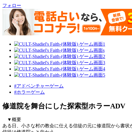
フォロー
#アドベンチャーゲーム
#ホラーゲーム
修道院を舞台にした探索型ホラーADV
▼概要
ある日、小さな村の教会に仕える信徒の元に修道院から書状
信徒は修道院へと向かう。