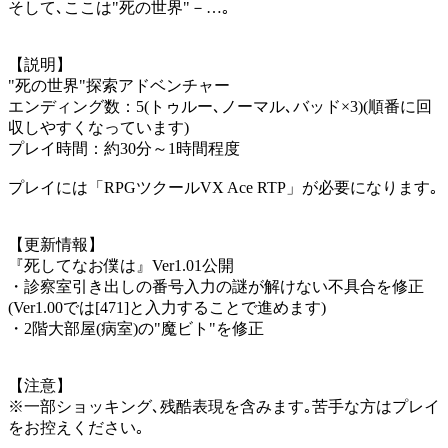
そして､ここは"死の世界"－…｡
【説明】
"死の世界"探索アドベンチャー
エンディング数：5(トゥルー､ノーマル､バッド×3)(順番に回
収しやすくなっています)
プレイ時間：約30分～1時間程度
プレイには「RPGツクールVX Ace RTP」が必要になります｡
【更新情報】
『死してなお僕は』Ver1.01公開
・診察室引き出しの番号入力の謎が解けない不具合を修正
(Ver1.00では[471]と入力することで進めます)
・2階大部屋(病室)の"魔ビト"を修正
【注意】
※一部ショッキング､残酷表現を含みます｡苦手な方はプレイ
をお控えください｡