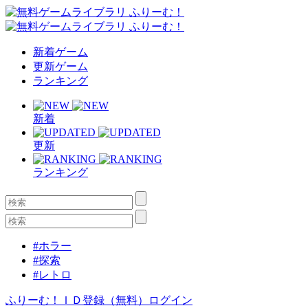
新着ゲーム
更新ゲーム
ランキング
新着
更新
ランキング
#ホラー
#探索
#レトロ
ふりーむ！ＩＤ登録（無料）
ログイン