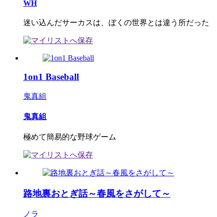
WH
迷い込んだサーカスは、ぼくの世界とは違う所だった
1on1 Baseball
鬼真組
鬼真組
極めて簡易的な野球ゲーム
路地裏おとぎ話～春風をさがして～
ノラ