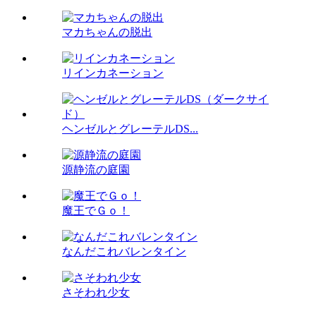
マカちゃんの脱出
リインカネーション
ヘンゼルとグレーテルDS...
源静流の庭園
魔王でＧｏ！
なんだこれバレンタイン
さそわれ少女