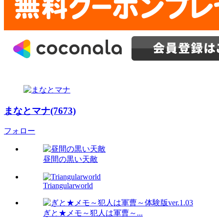
まなとマナ(7673)
フォロー
昼間の黒い天敵
Triangularworld
ぎと★メモ～犯人は軍曹～...