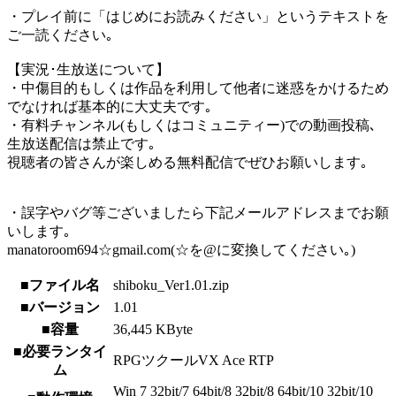
・プレイ前に「はじめにお読みください」というテキストを
ご一読ください｡
【実況･生放送について】
・中傷目的もしくは作品を利用して他者に迷惑をかけるため
でなければ基本的に大丈夫です｡
・有料チャンネル(もしくはコミュニティー)での動画投稿､
生放送配信は禁止です｡
視聴者の皆さんが楽しめる無料配信でぜひお願いします｡
・誤字やバグ等ございましたら下記メールアドレスまでお願
いします｡
manatoroom694☆gmail.com(☆を@に変換してください｡)
■ファイル名
shiboku_Ver1.01.zip
■バージョン
1.01
■容量
36,445 KByte
■必要ランタイ
RPGツクールVX Ace RTP
ム
Win 7 32bit/7 64bit/8 32bit/8 64bit/10 32bit/10