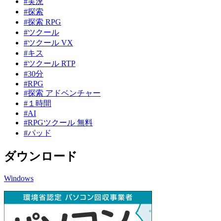
#実況
#探索
#探索 RPG
#ツクール
#ツクール VX
#キス
#ツクール RTP
#30分
#RPG
#探索 アドベンチャー
#１時間
#AI
#RPGツクール 無料
#パッド
ダウンロード
Windows