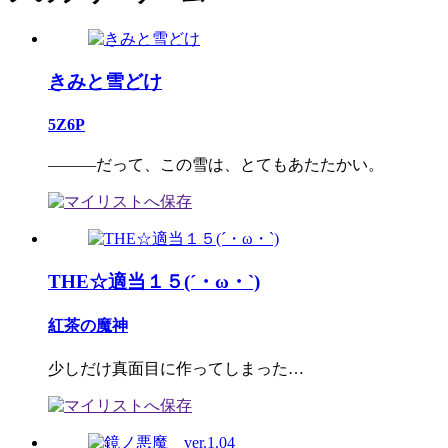
きみと雪どけ
5Z6P
―――だって、この雪は、とてもあたたかい。
THE☆適当１５(´・ω・`)
紅茶の魔神
少しだけ真面目に作ってしまった…