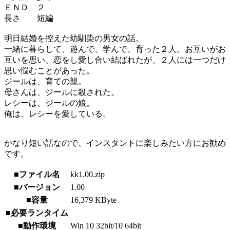
ＥＮＤ ２
長さ 短編
明日結婚を控えた幼馴染の男女の話。
一緒に暮らして、遊んで、学んで、育った２人。お互いがお
互いを思い、恋をし愛し合い結ばれたが、２人には一つだけ
思い悩むことがあった。
ジールは、育ての親。
母さんは、ジールに殺された。
レシーは、ジールの娘。
俺は、レシーを愛している。
かなり短い話なので、インスタントに楽しみたい方にお勧め
です。
■ファイル名
kk1.00.zip
■バージョン
1.00
■容量
16,379 KByte
■必要ランタイム
■動作環境
Win 10 32bit/10 64bit