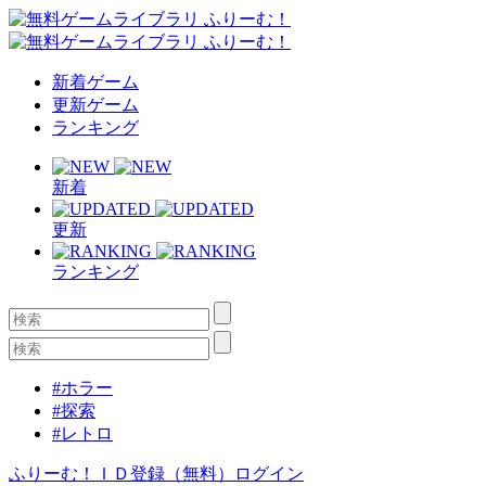
新着ゲーム
更新ゲーム
ランキング
新着
更新
ランキング
#ホラー
#探索
#レトロ
ふりーむ！ＩＤ登録（無料）
ログイン