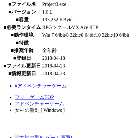
■ファイル名
Project3.exe
■バージョン
1.0１
■容量
193,232 KByte
■必要ランタイム
RPGツクールVX Ace RTP
■動作環境
Win 7 64bit/8 32bit/8 64bit/10 32bit/10 64bit
■特徴
■推奨年齢
全年齢
■登録日
2018-04-18
■ファイル更新日
2018-04-23
■情報更新日
2018-04-23
#アドベンチャーゲーム
フリーゲームTOP
アドベンチャーゲーム
女神の聖剣 [ Windows ]