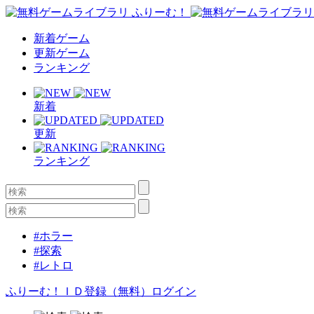
新着ゲーム
更新ゲーム
ランキング
新着
更新
ランキング
#ホラー
#探索
#レトロ
ふりーむ！ＩＤ登録（無料）
ログイン