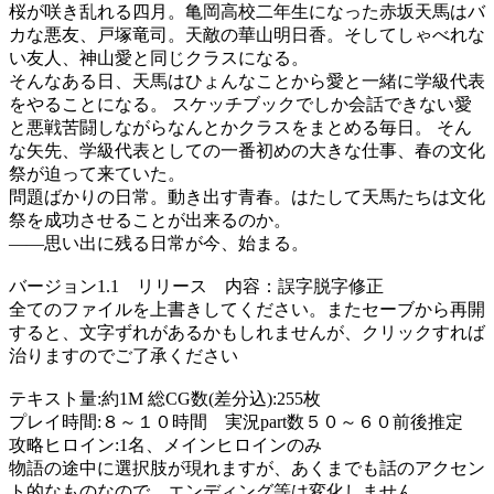
桜が咲き乱れる四月。亀岡高校二年生になった赤坂天馬はバ
カな悪友、戸塚竜司。天敵の華山明日香。そしてしゃべれな
い友人、神山愛と同じクラスになる。
そんなある日、天馬はひょんなことから愛と一緒に学級代表
をやることになる。 スケッチブックでしか会話できない愛
と悪戦苦闘しながらなんとかクラスをまとめる毎日。 そん
な矢先、学級代表としての一番初めの大きな仕事、春の文化
祭が迫って来ていた。
問題ばかりの日常。動き出す青春。はたして天馬たちは文化
祭を成功させることが出来るのか。
――思い出に残る日常が今、始まる。
バージョン1.1 リリース 内容：誤字脱字修正
全てのファイルを上書きしてください。またセーブから再開
すると、文字ずれがあるかもしれませんが、クリックすれば
治りますのでご了承ください
テキスト量:約1M 総CG数(差分込):255枚
プレイ時間:８～１０時間 実況part数５０～６０前後推定
攻略ヒロイン:1名、メインヒロインのみ
物語の途中に選択肢が現れますが、あくまでも話のアクセン
ト的なものなので、エンディング等は変化しません。