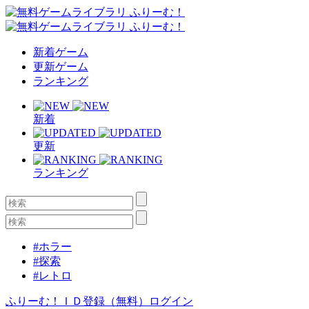
新着ゲーム
更新ゲーム
ランキング
新着
更新
ランキング
#ホラー
#探索
#レトロ
ふりーむ！ＩＤ登録（無料）
ログイン