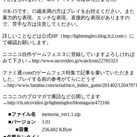
※R-15です。15歳未満の方はプレイをお控えください。また
暴力的な表現、エッチな表現、直接的な表現がありますの
で、苦手な方は注意してください。
詳しいことなどは公式HP（http://lightningleo.blog.fc2.com/）に
て確認お願いします。
ニコニコ自作ゲームフェス３に登録していますよろしければ
みて下さい→http://www.nicovideo.jp/watch/sm22785323
ファミ通.comのゲームフェス特集で記事を書いていただきま
した。プレイする前の参考がてらにどうぞ
→http://www.famitsu.com/serial/nico_indies_game/201402/1204797
ニコニコのブロマガで裏話など公開してます
→http://ch.nicovideo.jp/lightningleo/blomaga/ar472166
■ファイル名
memoria_ver1.1.zip
■バージョン
1.01
■容量
256,602 KByte