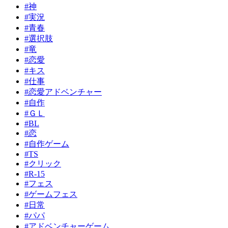
#神
#実況
#青春
#選択肢
#竜
#恋愛
#キス
#仕事
#恋愛アドベンチャー
#自作
#ＧＬ
#BL
#恋
#自作ゲーム
#TS
#クリック
#R-15
#フェス
#ゲームフェス
#日常
#パパ
#アドベンチャーゲーム