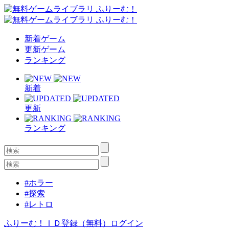
新着ゲーム
更新ゲーム
ランキング
新着
更新
ランキング
#ホラー
#探索
#レトロ
ふりーむ！ＩＤ登録（無料）
ログイン