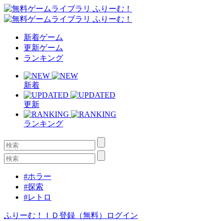
新着ゲーム
更新ゲーム
ランキング
新着
更新
ランキング
#ホラー
#探索
#レトロ
ふりーむ！ＩＤ登録（無料）
ログイン