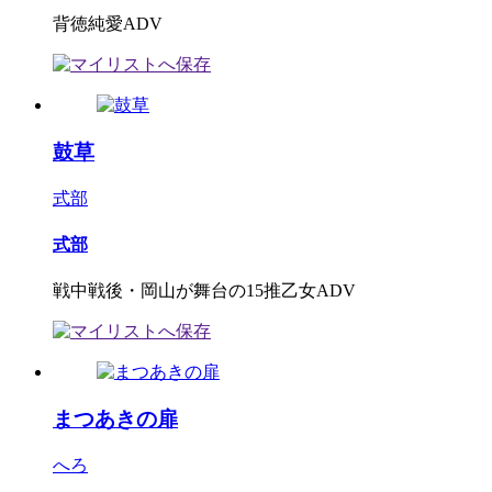
背徳純愛ADV
鼓草
式部
式部
戦中戦後・岡山が舞台の15推乙女ADV
まつあきの扉
へろ