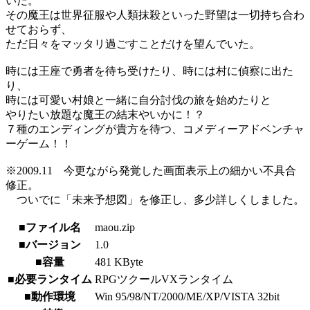
いた。
その魔王は世界征服や人類抹殺といった野望は一切持ち合わ
せておらず、
ただ日々をマッタリ過ごすことだけを望んでいた。
時には王座で勇者を待ち受けたり、時には村に偵察に出た
り、
時には可愛い村娘と一緒に自分討伐の旅を始めたりと
やりたい放題な魔王の結末やいかに！？
７種のエンディングが貴方を待つ、コメディーアドベンチャ
ーゲーム！！
※2009.11 今更ながら発覚した画面表示上の細かい不具合
修正。
ついでに「未来予想図」を修正し、多少詳しくしました。
■ファイル名
maou.zip
■バージョン
1.0
■容量
481 KByte
■必要ランタイム
RPGツクールVXランタイム
■動作環境
Win 95/98/NT/2000/ME/XP/VISTA 32bit