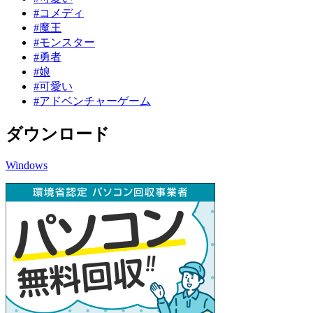
#コメディ
#魔王
#モンスター
#勇者
#娘
#可愛い
#アドベンチャーゲーム
ダウンロード
Windows