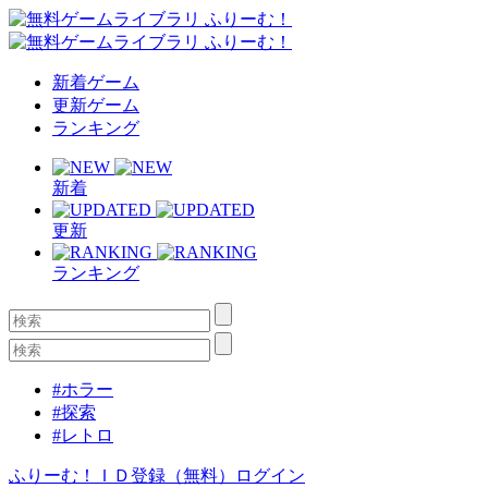
新着ゲーム
更新ゲーム
ランキング
新着
更新
ランキング
#ホラー
#探索
#レトロ
ふりーむ！ＩＤ登録（無料）
ログイン