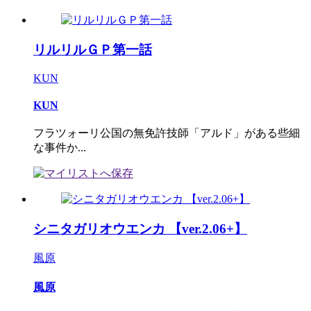
リルリルＧＰ第一話
KUN
KUN
フラツォーリ公国の無免許技師「アルド」がある些細
な事件か...
シニタガリオウエンカ 【ver.2.06+】
風原
風原