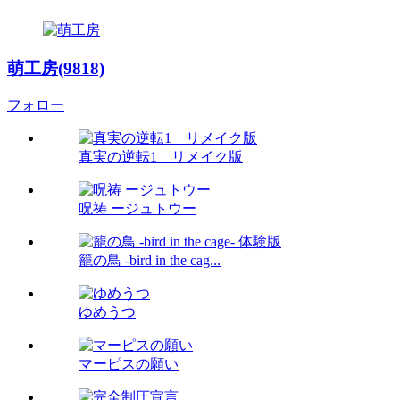
萌工房(9818)
フォロー
真実の逆転1 リメイク版
呪祷 ージュトウー
籠の鳥 -bird in the cag...
ゆめうつ
マーピスの願い