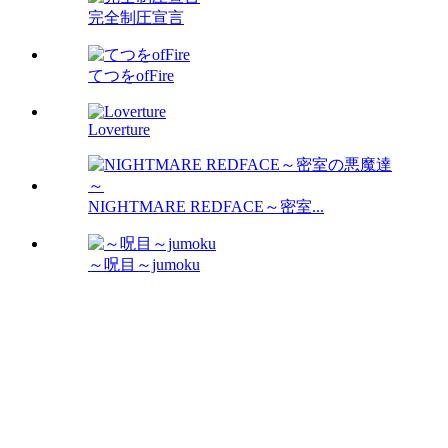
完全制圧宣言
てつをofFire
Loverture
NIGHTMARE REDFACE～密室...
～呪目～jumoku