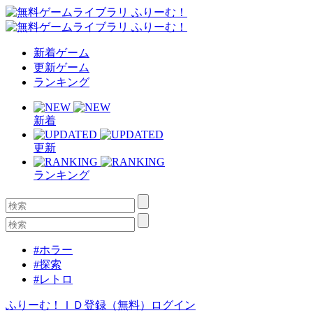
新着ゲーム
更新ゲーム
ランキング
新着
更新
ランキング
#ホラー
#探索
#レトロ
ふりーむ！ＩＤ登録（無料）
ログイン