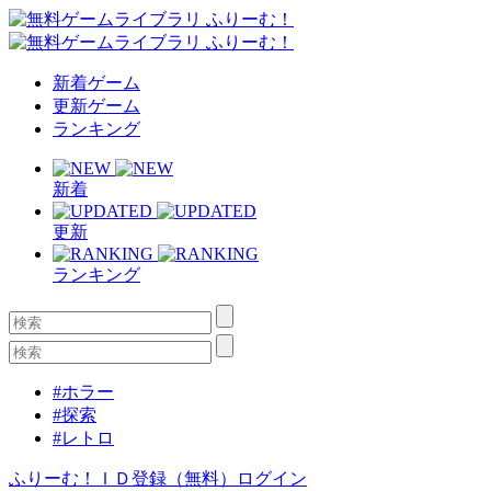
新着ゲーム
更新ゲーム
ランキング
新着
更新
ランキング
#ホラー
#探索
#レトロ
ふりーむ！ＩＤ登録（無料）
ログイン