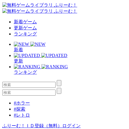
新着ゲーム
更新ゲーム
ランキング
新着
更新
ランキング
#ホラー
#探索
#レトロ
ふりーむ！ＩＤ登録（無料）
ログイン