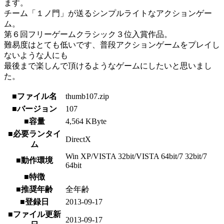
ます。
チーム「１ノ門」が送るシンプルライトなアクションゲー
ム。
第６回フリーゲームクラシック３位入賞作品。
難易度はとても低いです、普段アクションゲームをプレイし
ないような人にも
最後まで楽しんで頂けるようなゲームにしたいと思いまし
た。
■ファイル名
thumb107.zip
■バージョン
107
■容量
4,564 KByte
■必要ランタイ
DirectX
ム
Win XP/VISTA 32bit/VISTA 64bit/7 32bit/7
■動作環境
64bit
■特徴
■推奨年齢
全年齢
■登録日
2013-09-17
■ファイル更新
2013-09-17