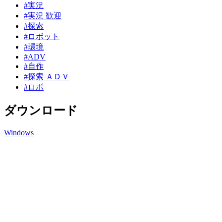
#実況
#実況 歓迎
#探索
#ロボット
#環境
#ADV
#自作
#探索 ＡＤＶ
#ロボ
ダウンロード
Windows