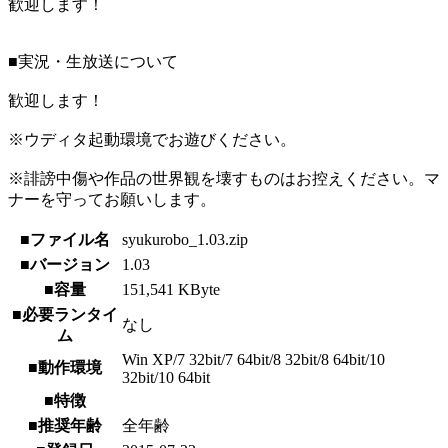
歓迎します！
■実況・生放送について
歓迎します！
※ウディタ起動環境でお遊びください。
※誹謗中傷や作品の世界観を壊すものはお控えください。マ
ナーを守ってお願いします。
■ファイル名
syukurobo_1.03.zip
■バージョン
1.03
■容量
151,541 KByte
■必要ランタイ
なし
ム
Win XP/7 32bit/7 64bit/8 32bit/8 64bit/10
■動作環境
32bit/10 64bit
■特徴
■推奨年齢
全年齢