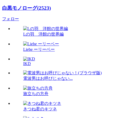
白黒モノローグ(2523)
フォロー
Lの羽 洋館の世界編
Liebe ーリーベー
IKD
電波男はお呼びじゃない...
旅立ちの方舟
きつね君のキツネ