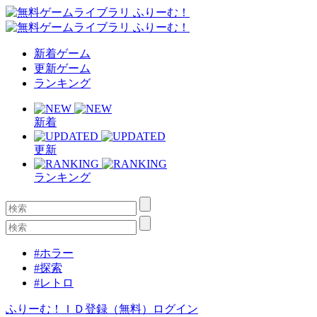
新着ゲーム
更新ゲーム
ランキング
新着
更新
ランキング
#ホラー
#探索
#レトロ
ふりーむ！ＩＤ登録（無料）
ログイン