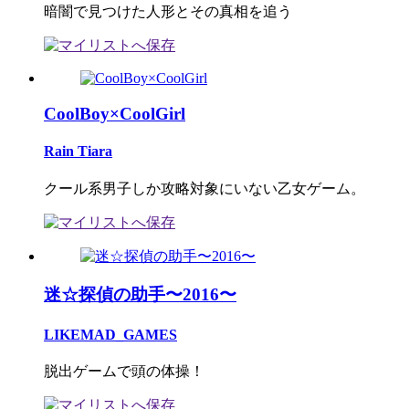
暗闇で見つけた人形とその真相を追う
CoolBoy×CoolGirl
Rain Tiara
クール系男子しか攻略対象にいない乙女ゲーム。
迷☆探偵の助手〜2016〜
LIKEMAD_GAMES
脱出ゲームで頭の体操！