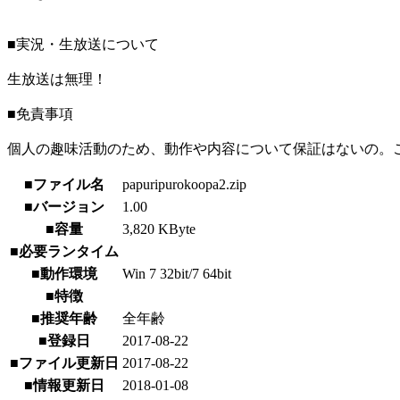
■実況・生放送について
生放送は無理！
■免責事項
個人の趣味活動のため、動作や内容について保証はないの。
■ファイル名
papuripurokoopa2.zip
■バージョン
1.00
■容量
3,820 KByte
■必要ランタイム
■動作環境
Win 7 32bit/7 64bit
■特徴
■推奨年齢
全年齢
■登録日
2017-08-22
■ファイル更新日
2017-08-22
■情報更新日
2018-01-08