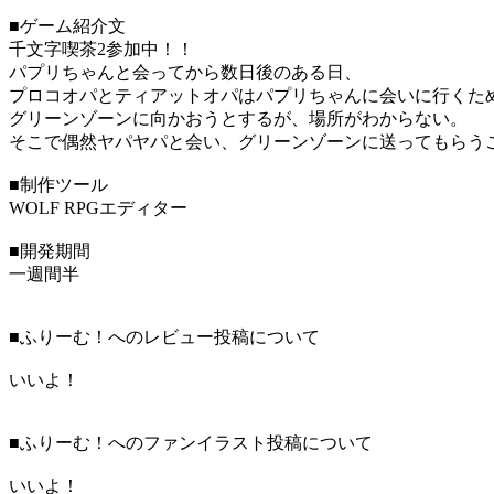
■ゲーム紹介文
千文字喫茶2参加中！！
パプリちゃんと会ってから数日後のある日、
プロコオパとティアットオパはパプリちゃんに会いに行くた
グリーンゾーンに向かおうとするが、場所がわからない。
そこで偶然ヤパヤパと会い、グリーンゾーンに送ってもらうこと
■制作ツール
WOLF RPGエディター
■開発期間
一週間半
■ふりーむ！へのレビュー投稿について
いいよ！
■ふりーむ！へのファンイラスト投稿について
いいよ！