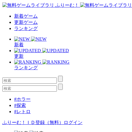
新着ゲーム
更新ゲーム
ランキング
新着
更新
ランキング
#ホラー
#探索
#レトロ
ふりーむ！ＩＤ登録（無料）
ログイン