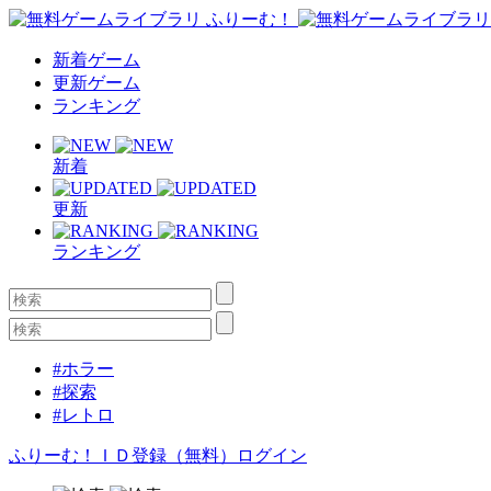
新着ゲーム
更新ゲーム
ランキング
新着
更新
ランキング
#ホラー
#探索
#レトロ
ふりーむ！ＩＤ登録（無料）
ログイン