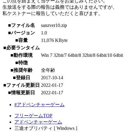
この点を踏まえて当ゲームをお楽しみください。
生放送をする際の報告は義務ではありませんですが、
私ケストナーに報告していただくと喜びます。
■ファイル名
sanzver10.zip
■バージョン
1.0
■容量
11,076 KByte
■必要ランタイム
■動作環境
Win 7 32bit/7 64bit/8 32bit/8 64bit/10 64bit
■特徴
■推奨年齢
全年齢
■登録日
2017-10-14
■ファイル更新日
2022-01-17
■情報更新日
2022-01-17
#アドベンチャーゲーム
フリーゲームTOP
アドベンチャーゲーム
三途オブリバティ [ Windows ]