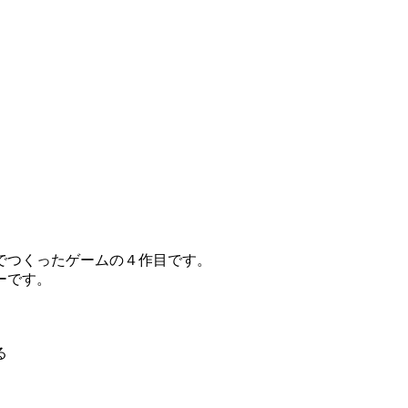
でつくったゲームの４作目です。
ーです。
る