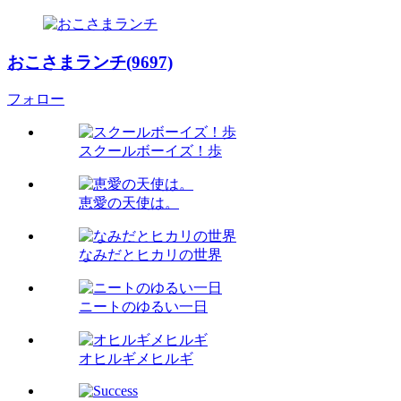
おこさまランチ(9697)
フォロー
スクールボーイズ！歩
恵愛の天使は。
なみだとヒカリの世界
ニートのゆるい一日
オヒルギメヒルギ