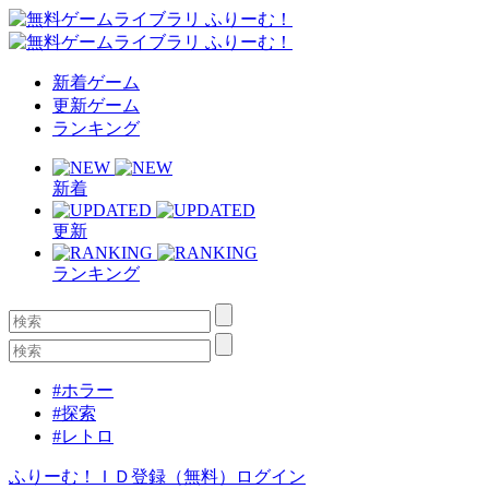
新着ゲーム
更新ゲーム
ランキング
新着
更新
ランキング
#ホラー
#探索
#レトロ
ふりーむ！ＩＤ登録（無料）
ログイン