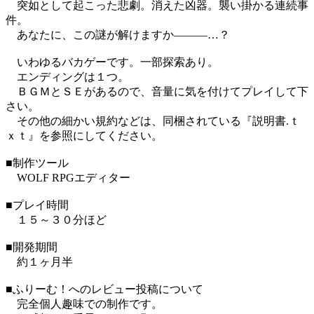
突如として起こった悲劇。消えた凶器。襲い掛かる連続事
件。
あなたに、この謎が解けますか―――…？
いわゆるバカゲーです。一部探索あり。
エンディングは１つ。
ＢＧＭとＳＥがあるので、音量に気を付けてプレイして下
さい。
その他の細かい規約などは、同梱されている『説明書.ｔ
ｘｔ』を参照にしてください。
■制作ツール
WOLF RPGエディター
■プレイ時間
１５～３０分ほど
■開発期間
約１ヶ月半
■ふりーむ！へのレビュー投稿について
完全個人趣味での制作です。