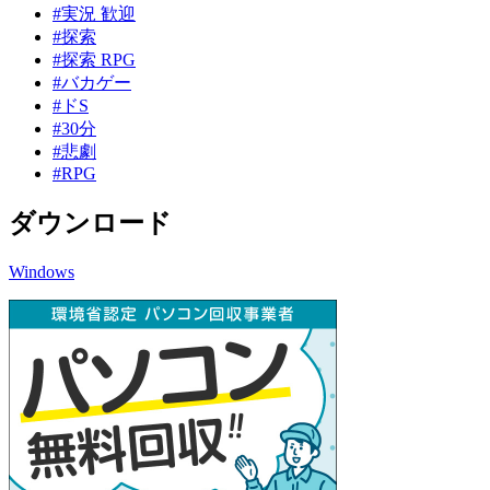
#実況 歓迎
#探索
#探索 RPG
#バカゲー
#ドS
#30分
#悲劇
#RPG
ダウンロード
Windows