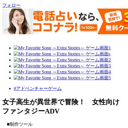
フォロー
#アドベンチャーゲーム
女子高生が異世界で冒険！ 女性向け
ファンタジーADV
■制作ツール