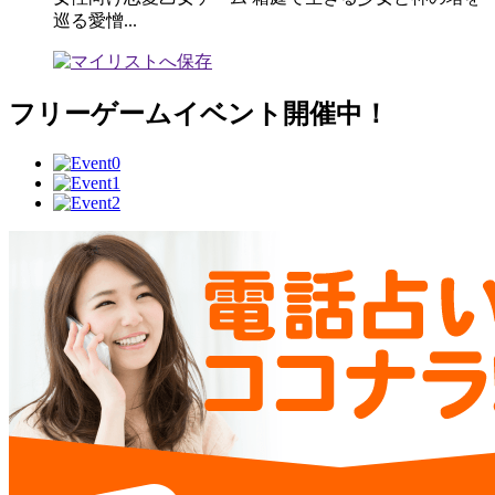
巡る愛憎...
フリーゲームイベント開催中！