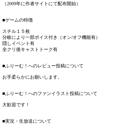
（2009年に作者サイトにて配布開始）
■ゲームの特徴
スチル１５枚
分岐により一部ボイス付き（オン/オフ機能有）
隠しイベント有
全クリ後キャストトーク有
■ふりーむ！へのレビュー投稿について
お手柔らかにお願いします。
■ふりーむ！へのファンイラスト投稿について
大歓迎です！
■実況・生放送について