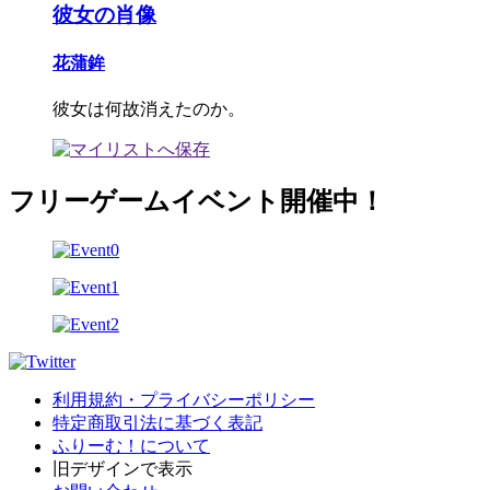
彼女の肖像
花蒲鉾
彼女は何故消えたのか。
フリーゲームイベント開催中！
利用規約・プライバシーポリシー
特定商取引法に基づく表記
ふりーむ！について
旧デザインで表示