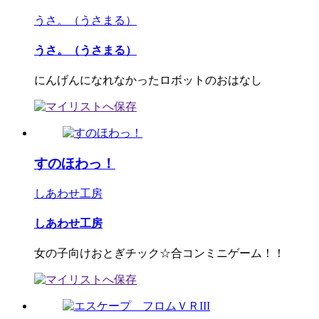
うさ。（うさまる）
うさ。（うさまる）
にんげんになれなかったロボットのおはなし
すのほわっ！
しあわせ工房
しあわせ工房
女の子向けおとぎチック☆合コンミニゲーム！！