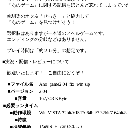
『あのゲーム』に関する記憶をほとんど忘れてしまってい
幼馴染のオタ友「せっきー」と協力して、
『あのゲーム』を見つけだそう！
選択肢はありますが一本道のノベルゲームです。
エンディングの分岐などはありません。
プレイ時間は「約２５分」の想定です。
■実況・配信・レビューについて
歓迎いたします！ ご自由にどうぞ！
■ファイル名
Ano_game2.04_fix_win.zip
■バージョン
2.04
■容量
167,743 KByte
■必要ランタイム
■動作環境
Win VISTA 32bit/VISTA 64bit/7 32bit/7 64bit/8 3
■特徴
■推奨年齢
15歳以上（高校生～）