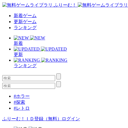
新着ゲーム
更新ゲーム
ランキング
新着
更新
ランキング
#ホラー
#探索
#レトロ
ふりーむ！ＩＤ登録（無料）
ログイン