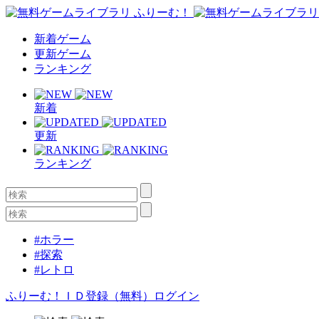
新着ゲーム
更新ゲーム
ランキング
新着
更新
ランキング
#ホラー
#探索
#レトロ
ふりーむ！ＩＤ登録（無料）
ログイン