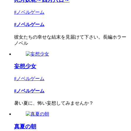
#ノベルゲーム
#ノベルゲーム
彼女たちの幸せな結末を見届けて下さい。長編ホラー
ノベル
妄想少女
#ノベルゲーム
#ノベルゲーム
暑い夏に、怖い妄想してみませんか？
真夏の朝