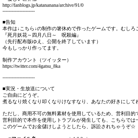
http://fanblogs.jp/katananana/archive/91/0
---------------------
■告知
本作は↓こちら↓の制作の箸休めで作ったゲームです。むしろ
『死月妖花～四月八日～ 呪殺編』
（先行配布版ゆえ、公開を終了しています）
今もしっかり作ってます。
制作アカウント（ツイッター）
https://twitter.com/4gatsu_8ka
---------------------
■実況・生放送について
ご自由にどうぞ。
煮るなり焼くなり叩くなりけなすなり、あなたの好きにして
ただし、商用不可の無料素材を使用しているため、営利目的
営利目的で本作を使用しトラブルが発生しても、こちらでは
このゲームでお金儲けしようとしたら、訴訟されちゃうぞ☆