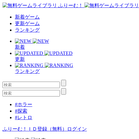
新着ゲーム
更新ゲーム
ランキング
新着
更新
ランキング
#ホラー
#探索
#レトロ
ふりーむ！ＩＤ登録（無料）
ログイン