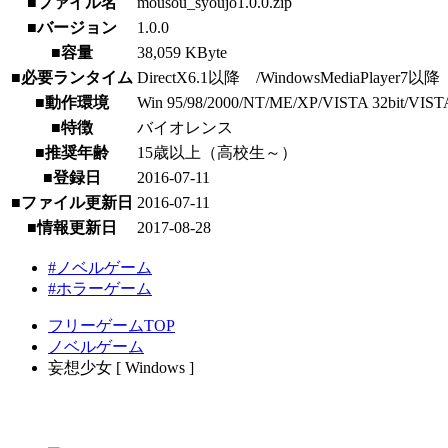
■ファイル名
mousou_syoujo1.0.0.zip
■バージョン
1.0.0
■容量
38,059 KByte
■必要ランタイム
DirectX6.1以降 /WindowsMediaPlayer7以降
■動作環境
Win 95/98/2000/NT/ME/XP/VISTA 32bit/VISTA 64b
■特徴
バイオレンス
■推奨年齢
15歳以上（高校生～）
■登録日
2016-07-11
■ファイル更新日
2016-07-11
■情報更新日
2017-08-28
#ノベルゲーム
#ホラーゲーム
フリーゲームTOP
ノベルゲーム
妄想少女 [ Windows ]