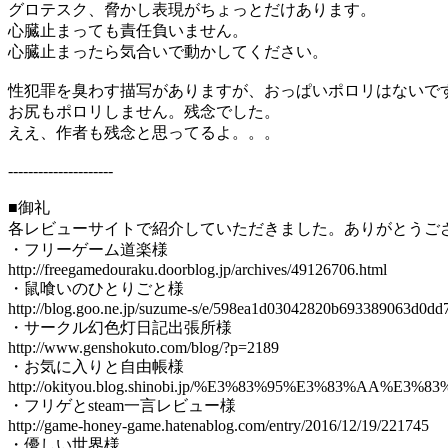
グロテスク、脅かし表現がちょっとだけあります。
心臓止まっても責任負いません。
心臓止まったら気合いで動かしてください。
性犯罪を臭わす描写がありますが、おっぱいポロリはないで
お尻もポロリしません。残念でした。
ええ、作者も残念と思ってるよ。。。
---------------------
■御礼
各レビューサイトで紹介していただきました。ありがとうご
・フリーゲーム道楽様
http://freegamedouraku.doorblog.jp/archives/49126706.html
・鼠喰いのひとりごと様
http://blog.goo.ne.jp/suzume-s/e/598ea1d03042820b693389063d0dd
・サークル幻色灯日記出張所様
http://www.genshokuto.com/blog/?p=2189
・お気に入りと自由帳様
http://okityou.blog.shinobi.jp/%E3%83%95%E3%83
・フリゲとsteam一言レビュー様
http://game-honey-game.hatenablog.com/entry/2016/12/19/221745
・優しい世界様