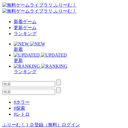
新着ゲーム
更新ゲーム
ランキング
新着
更新
ランキング
#ホラー
#探索
#レトロ
ふりーむ！ＩＤ登録（無料）
ログイン