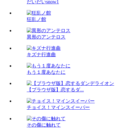
だいだいsnow1
狂乱ノ館
異形のアンテロス
キズナ行進曲
もう１度あなたに
【ブラウザ版】恋するダ...
チョイス！マインスイーパー
その傷に触れて