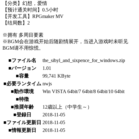
【分类】幻想，爱情
【预计通关时间】0.5小时
【开发工具】RPGmaker MV
【结局数】2
※拥有 多周目要素
※BGM会在游戏开始后随剧情展开，当进入游戏时未听见
BGM请不用惊慌。
■ファイル名
the_sibyl_and_sixpence_for_windows.zip
■バージョン
1.01
■容量
99,741 KByte
■必要ランタイム
nwjs
■動作環境
Win VISTA 64bit/7 64bit/8 64bit/10 64bit
■特徴
■推奨年齢
12歳以上（中学生～）
■登録日
2018-11-05
■ファイル更新日
2018-11-05
■情報更新日
2018-11-05