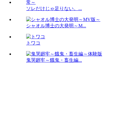
ソレだけじゃ足りない。...
シャオル博士の大発明～M...
トワコ
鬼哭廻牢～餓鬼・畜生編...