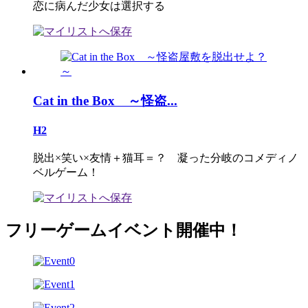
恋に病んだ少女は選択する
Cat in the Box ～怪盗...
H2
脱出×笑い×友情＋猫耳＝？ 凝った分岐のコメディノ
ベルゲーム！
フリーゲームイベント開催中！