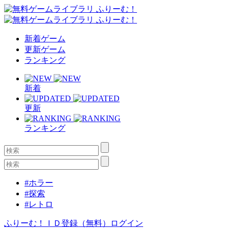
新着ゲーム
更新ゲーム
ランキング
新着
更新
ランキング
#ホラー
#探索
#レトロ
ふりーむ！ＩＤ登録（無料）
ログイン