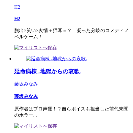
H2
H2
脱出×笑い×友情＋猫耳＝？ 凝った分岐のコメディノ
ベルゲーム！
延命病棟 -地獄からの哀歌-
藤坂みなみ
藤坂みなみ
原作者はプロ声優！？自らボイスも担当した前代未聞
のホラー...