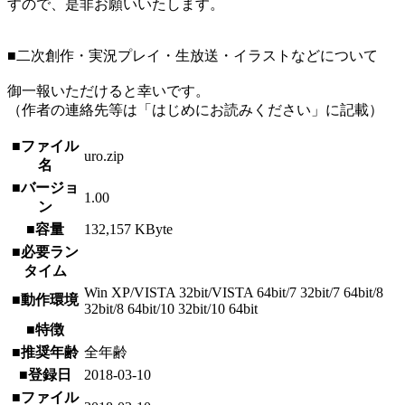
すので、是非お願いいたします。
■二次創作・実況プレイ・生放送・イラストなどについて
御一報いただけると幸いです。
（作者の連絡先等は「はじめにお読みください」に記載）
■ファイル
uro.zip
名
■バージョ
1.00
ン
■容量
132,157 KByte
■必要ラン
タイム
Win XP/VISTA 32bit/VISTA 64bit/7 32bit/7 64bit/8
■動作環境
32bit/8 64bit/10 32bit/10 64bit
■特徴
■推奨年齢
全年齢
■登録日
2018-03-10
■ファイル