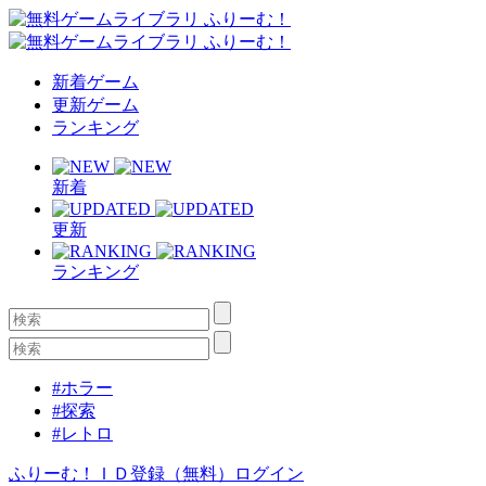
新着ゲーム
更新ゲーム
ランキング
新着
更新
ランキング
#ホラー
#探索
#レトロ
ふりーむ！ＩＤ登録（無料）
ログイン