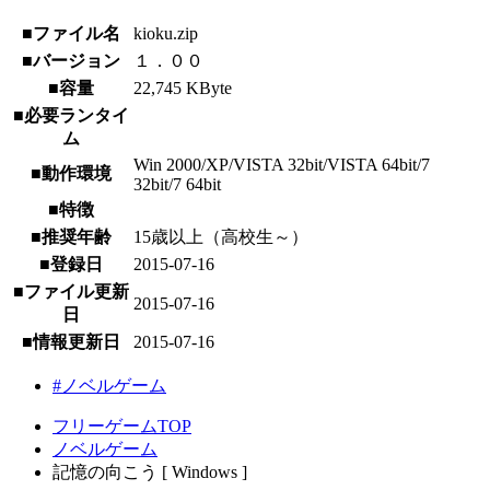
■ファイル名
kioku.zip
■バージョン
１．００
■容量
22,745 KByte
■必要ランタイ
ム
Win 2000/XP/VISTA 32bit/VISTA 64bit/7
■動作環境
32bit/7 64bit
■特徴
■推奨年齢
15歳以上（高校生～）
■登録日
2015-07-16
■ファイル更新
2015-07-16
日
■情報更新日
2015-07-16
#ノベルゲーム
フリーゲームTOP
ノベルゲーム
記憶の向こう [ Windows ]