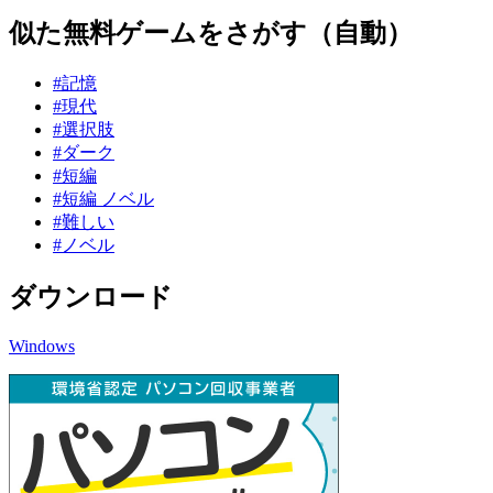
似た無料ゲームをさがす（自動）
#記憶
#現代
#選択肢
#ダーク
#短編
#短編 ノベル
#難しい
#ノベル
ダウンロード
Windows