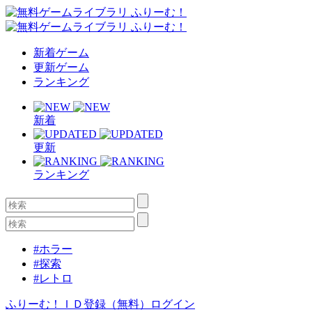
新着ゲーム
更新ゲーム
ランキング
新着
更新
ランキング
#ホラー
#探索
#レトロ
ふりーむ！ＩＤ登録（無料）
ログイン