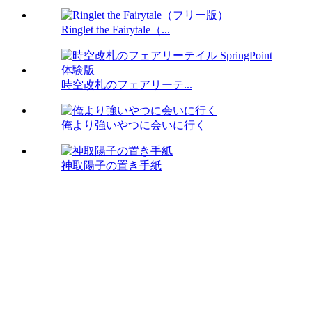
Ringlet the Fairytale（...
時空改札のフェアリーテ...
俺より強いやつに会いに行く
神取陽子の置き手紙