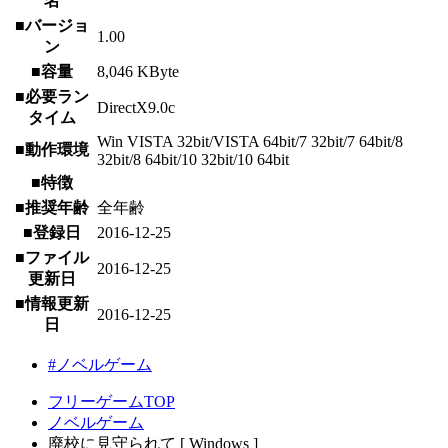
名
■バージョ
1.00
ン
■容量
8,046 KByte
■必要ラン
DirectX9.0c
タイム
Win VISTA 32bit/VISTA 64bit/7 32bit/7 64bit/8
■動作環境
32bit/8 64bit/10 32bit/10 64bit
■特徴
■推奨年齢
全年齢
■登録日
2016-12-25
■ファイル
2016-12-25
更新日
■情報更新
2016-12-25
日
#ノベルゲーム
フリーゲームTOP
ノベルゲーム
廃校に見守られて [ Windows ]