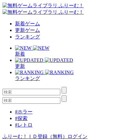
新着ゲーム
更新ゲーム
ランキング
新着
更新
ランキング
#ホラー
#探索
#レトロ
ふりーむ！ＩＤ登録（無料）
ログイン