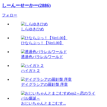
しーんーせーかー(2886)
フォロー
しらゆきひめ
ひならぶっ！【Ver1.00】
透過色パラレルワールド
ハイガト２
デイグラシアの羅針盤 序章
おじいちゃんとまごむす...