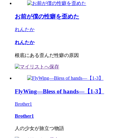
お前が僕の性癖を歪めた
れんたか
れんたか
根底にある歪んだ性癖の原因
FlyWing―Bless of hands―【1-3】
Brother1
Brother1
人の少女が旅立つ物語