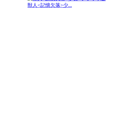
獣人<記憶欠落>少...