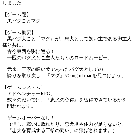
しました。
【ゲーム題】
黒パグことマグ
【ゲーム概要】
黒パグ犬こと『マグ』が、忠犬として飼い主である御主人
様と共に、
古今東西を駆け巡る！
一匹のパグ犬とご主人たちとのロードムービー。
元来、王家の飼い犬であったパグ犬としての
誇りを取り戻し、『マグ』のking of roadを見つけよう。
【ゲームシステム】
アドベンチャーRPG。
数々の戦いでは、『忠犬の心得』を習得できているかを
問われます。
ゲームオーバーなし！
（但し、戦いに敗れたり、忠犬度や体力が足りないと、
『忠犬を育成する三拾の問い』に飛ばされます。）