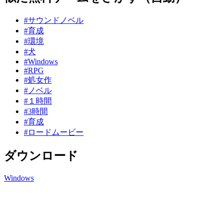
#サウンドノベル
#育成
#環境
#犬
#Windows
#RPG
#処女作
#ノベル
#１時間
#3時間
#育成
#ロードムービー
ダウンロード
Windows