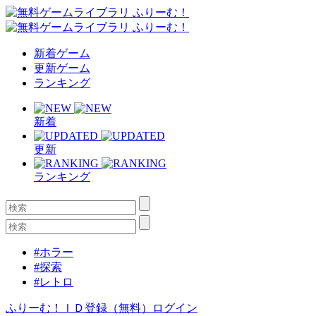
新着ゲーム
更新ゲーム
ランキング
新着
更新
ランキング
#ホラー
#探索
#レトロ
ふりーむ！ＩＤ登録（無料）
ログイン