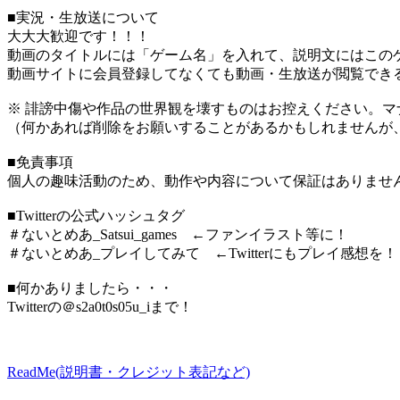
■実況・生放送について
大大大歓迎です！！！
動画のタイトルには「ゲーム名」を入れて、説明文にはこのゲ
動画サイトに会員登録してなくても動画・生放送が閲覧でき
※ 誹謗中傷や作品の世界観を壊すものはお控えください。マ
（何かあれば削除をお願いすることがあるかもしれませんが
■免責事項
個人の趣味活動のため、動作や内容について保証はありませ
■Twitterの公式ハッシュタグ
＃ないとめあ_Satsui_games ←ファンイラスト等に！
＃ないとめあ_プレイしてみて ←Twitterにもプレイ感想を！
■何かありましたら・・・
Twitterの＠s2a0t0s05u_iまで！
ReadMe(説明書・クレジット表記など)