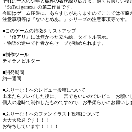
それは一人の少年と魔界の者が繰り広げる、醜くも美しい物
『SaTsui games』の第二作目です。
今回はゲーム序盤に、あらすじがありますのでここでは省略
注意事項等は『ないとめあ。』シリーズの注意事項等です。
■このゲームの特徴をリストアップ
・『僕アリ』には無かった立ち絵、タイトル表示。
・物語の途中で作者からセーブが勧められます。
■制作ツール
ティラノビルダー
■開発期間
約一週間
■ふりーむ！へのレビュー投稿について
出来たらプレイした後に、一言でもいいのでレビューお願い
個人の趣味で制作したものですので、お手柔らかにお願いし
■ふりーむ！へのファンイラスト投稿について
大大大歓迎です！！！
お待ちしています！！！！