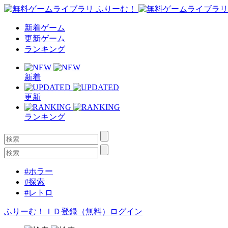
新着ゲーム
更新ゲーム
ランキング
新着
更新
ランキング
#ホラー
#探索
#レトロ
ふりーむ！ＩＤ登録（無料）
ログイン