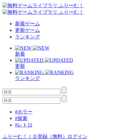
新着ゲーム
更新ゲーム
ランキング
新着
更新
ランキング
#ホラー
#探索
#レトロ
ふりーむ！ＩＤ登録（無料）
ログイン