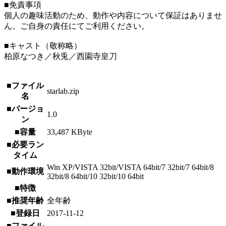
■免責事項
個人の趣味活動のため、動作や内容について保証はありませ
ん。ご自身の責任にてご利用ください。
■キャスト（敬称略）
柏原なつき／秋兎／西園寺皇刀
■ファイル
starlab.zip
名
■バージョ
1.0
ン
■容量
33,487 KByte
■必要ラン
タイム
Win XP/VISTA 32bit/VISTA 64bit/7 32bit/7 64bit/8
■動作環境
32bit/8 64bit/10 32bit/10 64bit
■特徴
■推奨年齢
全年齢
■登録日
2017-11-12
■ファイル