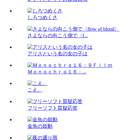
しろつめくさ
さよならの向こう側で〈f...
アリスという名の女の子は
Ｍｏｎｏｃｈｒｏ１６：...
こえ。
フリーソフト質疑応答
金魚の鼓動