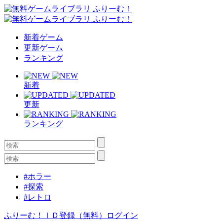
新着ゲーム
更新ゲーム
ランキング
新着
更新
ランキング
#ホラー
#探索
#レトロ
ふりーむ！ＩＤ登録（無料）
ログイン