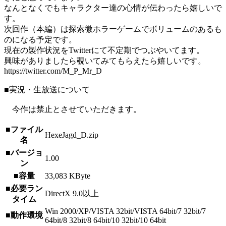
なんとなくでもキャラクター達の心情が伝わったら嬉しいで
す。
次回作（本編）は探索微ホラーゲームでボリュームのあるも
のになる予定です。
現在の製作状況をTwitterにて不定期でつぶやいてます。
興味がありましたら覗いてみてもらえたら嬉しいです。
https://twitter.com/M_P_Mr_D
■実況・生放送について
今作は禁止とさせていただきます。
■ファイル
HexeJagd_D.zip
名
■バージョ
1.00
ン
■容量
33,083 KByte
■必要ラン
DirectX 9.0以上
タイム
Win 2000/XP/VISTA 32bit/VISTA 64bit/7 32bit/7
■動作環境
64bit/8 32bit/8 64bit/10 32bit/10 64bit