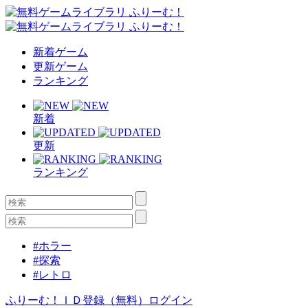
新着ゲーム
更新ゲーム
ランキング
新着
更新
ランキング
#ホラー
#探索
#レトロ
ふりーむ！ＩＤ登録（無料）
ログイン