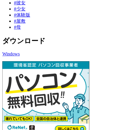
#彼女
#少女
#体験版
#屋敷
#母
ダウンロード
Windows