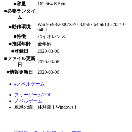
■容量
162,564 KByte
■必要ランタイ
ム
Win 95/98/2000/XP/7 32bit/7 64bit/10 32bit/10
■動作環境
64bit
■特徴
バイオレンス
■推奨年齢
全年齢
■登録日
2020-03-06
■ファイル更新
2020-03-06
日
■情報更新日
2020-03-06
#ノベルゲーム
フリーゲームTOP
ノベルゲーム
鳳凰の瞳 体験版 [ Windows ]