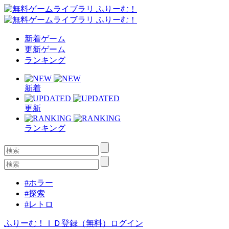
新着ゲーム
更新ゲーム
ランキング
新着
更新
ランキング
#ホラー
#探索
#レトロ
ふりーむ！ＩＤ登録（無料）
ログイン