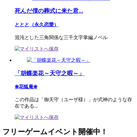
死んだ僕の葬式に来た君...
ととと（永久恋愛）
混沌とした三角関係な三千文字掌編ノベル
「胡蝶楽花～天守之暇～」
❀花狐庵❀
この作品は「御天守（ユーザ様）」が式神のような存
在である...
フリーゲームイベント開催中！