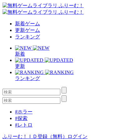
新着ゲーム
更新ゲーム
ランキング
新着
更新
ランキング
#ホラー
#探索
#レトロ
ふりーむ！ＩＤ登録（無料）
ログイン