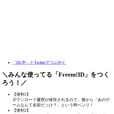
「DL中」とTwitterでつぶやく
＼みんな使ってる「
Freem!ID
」をつく
ろう！／
【便利1】
ダウンロード履歴が保存されるので、後から「あのゲ
ームなんて名前だっけ？」という時ベンリ！
【便利2】