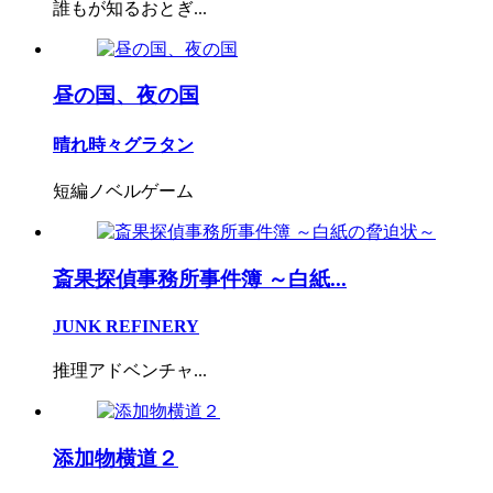
誰もが知るおとぎ...
昼の国、夜の国
晴れ時々グラタン
短編ノベルゲーム
斎果探偵事務所事件簿 ～白紙...
JUNK REFINERY
推理アドベンチャ...
添加物横道２