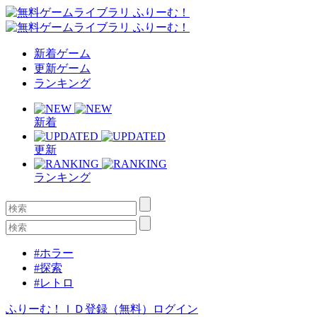
新着ゲーム
更新ゲーム
ランキング
新着
更新
ランキング
#ホラー
#探索
#レトロ
ふりーむ！ＩＤ登録（無料）
ログイン