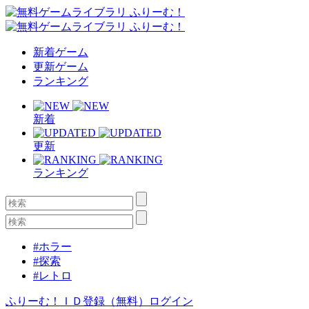
新着ゲーム
更新ゲーム
ランキング
新着
更新
ランキング
#ホラー
#探索
#レトロ
ふりーむ！ＩＤ登録（無料）
ログイン