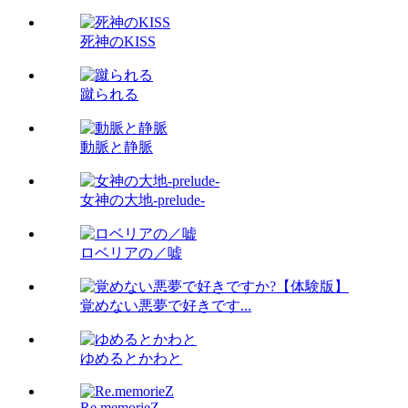
死神のKISS
蹴られる
動脈と静脈
女神の大地-prelude-
ロベリアの／嘘
覚めない悪夢で好きです...
ゆめるとかわと
Re.memorieZ