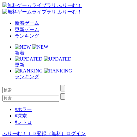
新着ゲーム
更新ゲーム
ランキング
新着
更新
ランキング
#ホラー
#探索
#レトロ
ふりーむ！ＩＤ登録（無料）
ログイン