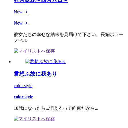
死月妖花～四月八日～
New++
New++
彼女たちの幸せな結末を見届けて下さい。長編ホラー
ノベル
君想ふ故に我あり
color style
color style
18歳になったら...消えるって約束だから...