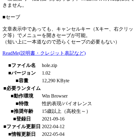
きません。
■セーブ
文章表示中であっても、キャンセルキー（Xキー、右クリッ
ク等）でメニューを開きセーブが可能。
（短い上に一本道なので恐らくセーブの必要もない）
ReadMe(説明書・クレジット表記など)
■ファイル名
hole.zip
■バージョン
1.02
■容量
12,290 KByte
■必要ランタイム
■動作環境
Win Browser
■特徴
性的表現/バイオレンス
■推奨年齢
15歳以上（高校生～）
■登録日
2021-09-16
■ファイル更新日
2022-04-12
■情報更新日
2022-05-04