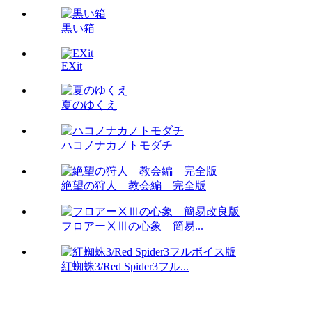
黒い箱
EXit
夏のゆくえ
ハコノナカノトモダチ
絶望の狩人 教会編 完全版
フロアーⅩⅢの心象 簡易...
紅蜘蛛3/Red Spider3フル...