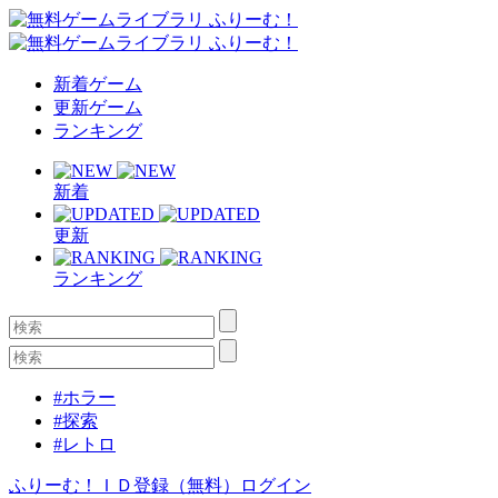
新着ゲーム
更新ゲーム
ランキング
新着
更新
ランキング
#ホラー
#探索
#レトロ
ふりーむ！ＩＤ登録（無料）
ログイン