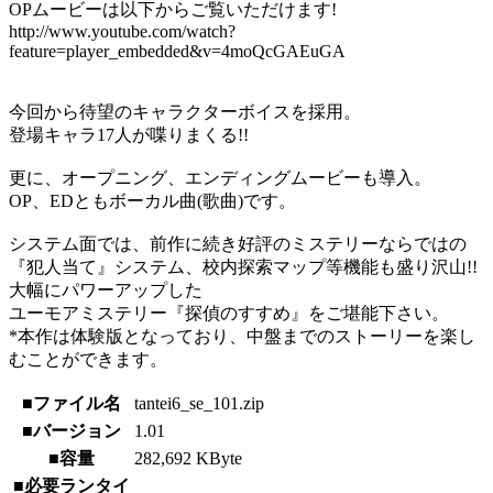
OPムービーは以下からご覧いただけます!
http://www.youtube.com/watch?
feature=player_embedded&v=4moQcGAEuGA
今回から待望のキャラクターボイスを採用。
登場キャラ17人が喋りまくる!!
更に、オープニング、エンディングムービーも導入。
OP、EDともボーカル曲(歌曲)です。
システム面では、前作に続き好評のミステリーならではの
『犯人当て』システム、校内探索マップ等機能も盛り沢山!!
大幅にパワーアップした
ユーモアミステリー『探偵のすすめ』をご堪能下さい。
*本作は体験版となっており、中盤までのストーリーを楽し
むことができます。
■ファイル名
tantei6_se_101.zip
■バージョン
1.01
■容量
282,692 KByte
■必要ランタイ