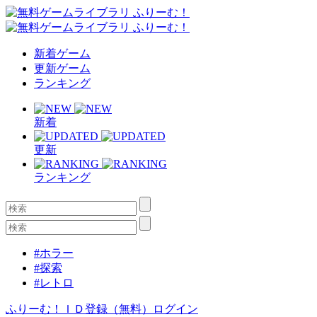
新着ゲーム
更新ゲーム
ランキング
新着
更新
ランキング
#ホラー
#探索
#レトロ
ふりーむ！ＩＤ登録（無料）
ログイン