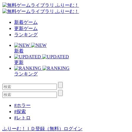
新着ゲーム
更新ゲーム
ランキング
新着
更新
ランキング
#ホラー
#探索
#レトロ
ふりーむ！ＩＤ登録（無料）
ログイン