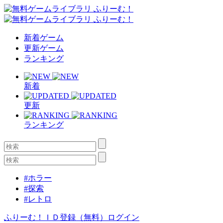
新着ゲーム
更新ゲーム
ランキング
新着
更新
ランキング
#ホラー
#探索
#レトロ
ふりーむ！ＩＤ登録（無料）
ログイン