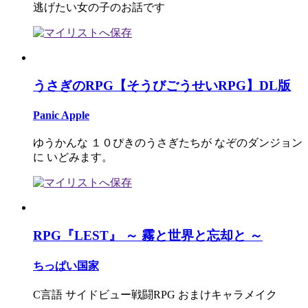
逃げたい女の子のお話です
うさぎのRPG【そうびごうせいRPG】DL版
Panic Apple
ゆうかんな １０ぴきのうさぎたちが なぞのダンジョン
に いどみます。
RPG『LEST』 ～ 霧と世界と忘却と ～
ちっぱい国家
C言語 サイドビュー戦闘RPG おまけキャラメイク