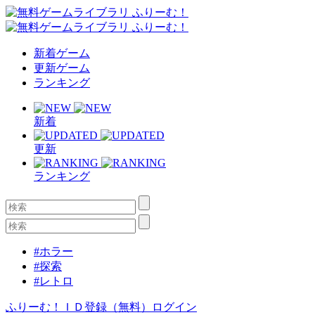
新着ゲーム
更新ゲーム
ランキング
新着
更新
ランキング
#ホラー
#探索
#レトロ
ふりーむ！ＩＤ登録（無料）
ログイン