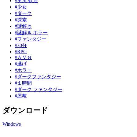
#実況 歓迎
#少女
#ダーク
#探索
#謎解き
#謎解き ホラー
#ファンタジー
#30分
#RPG
#ＡＶＧ
#逃げ
#ホラー
#ダークファンタジー
#１時間
#ダーク ファンタジー
#屋敷
ダウンロード
Windows