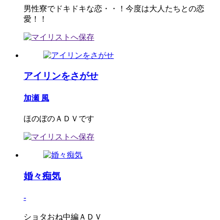
男性寮でドキドキな恋・・！今度は大人たちとの恋
愛！！
アイリンをさがせ
加瀬 風
ほのぼのＡＤＶです
婚々痴気
-
ショタおね中編ＡＤＶ