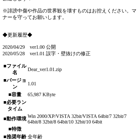
※誹謗中傷や作品の世界観を壊すものはお控えください。マ
ナーを守ってお願いします。
◆更新履歴◆
2020/04/29 ver1.00 公開
2020/05/28 ver1.01 誤字・壁抜けの修正
■ファイル
Dear_ver1.01.zip
名
■バージョ
1.01
ン
■容量
65,987 KByte
■必要ラン
タイム
Win 2000/XP/VISTA 32bit/VISTA 64bit/7 32bit/7
■動作環境
64bit/8 32bit/8 64bit/10 32bit/10 64bit
■特徴
■推奨年齢
全年齢