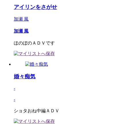
アイリンをさがせ
加瀬 風
加瀬 風
ほのぼのＡＤＶです
婚々痴気
-
-
ショタおね中編ＡＤＶ