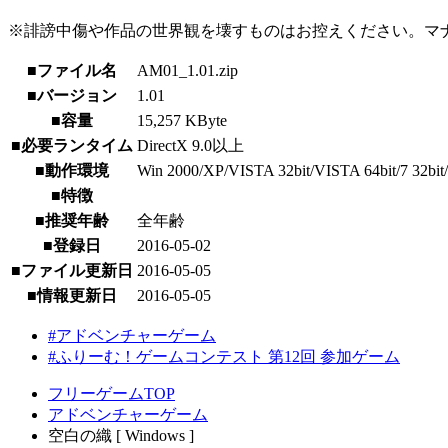
※誹謗中傷や作品の世界観を壊すものはお控えください。マ
■ファイル名
AM01_1.01.zip
■バージョン
1.01
■容量
15,257 KByte
■必要ランタイム
DirectX 9.0以上
■動作環境
Win 2000/XP/VISTA 32bit/VISTA 64bit/7 32bit/
■特徴
■推奨年齢
全年齢
■登録日
2016-05-02
■ファイル更新日
2016-05-05
■情報更新日
2016-05-05
#アドベンチャーゲーム
#ふりーむ！ゲームコンテスト 第12回 参加ゲーム
フリーゲームTOP
アドベンチャーゲーム
空白の織 [ Windows ]