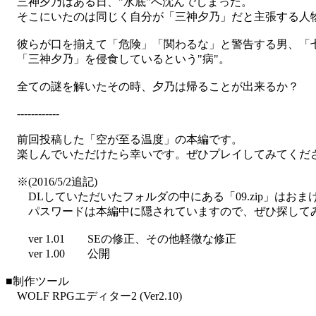
三神夕乃はある日、"水底"へ沈んでしまった。
そこにいたのは同じく自分が「三神夕乃」だと主張する人
彼らが口を揃えて「危険」「関わるな」と警告する男、「
「三神夕乃」を侵食しているという"病"。
全ての謎を解いたその時、夕乃は帰ることが出来るか？
------------
前回投稿した「空が至る温度」の本編です。
楽しんでいただけたら幸いです。ぜひプレイしてみてくだ
※(2016/5/2追記)
DLしていただいたフォルダの中にある「09.zip」はおま
パスワードは本編中に隠されていますので、ぜひ探して
ver 1.01 SEの修正、その他軽微な修正
ver 1.00 公開
■制作ツール
WOLF RPGエディター2 (Ver2.10)