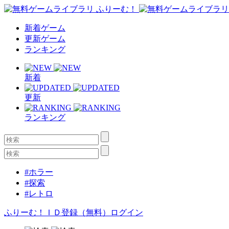
新着ゲーム
更新ゲーム
ランキング
新着
更新
ランキング
#ホラー
#探索
#レトロ
ふりーむ！ＩＤ登録（無料）
ログイン