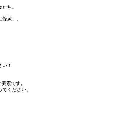
物たち。
七條薫」。
さい！
け要素です。
みてください。