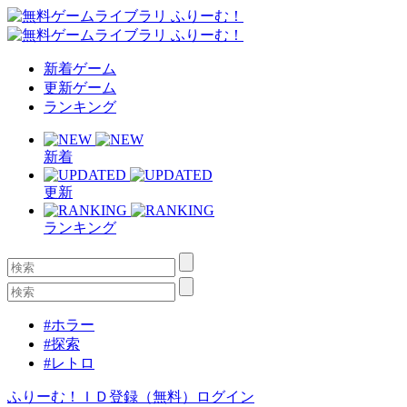
新着ゲーム
更新ゲーム
ランキング
新着
更新
ランキング
#ホラー
#探索
#レトロ
ふりーむ！ＩＤ登録（無料）
ログイン