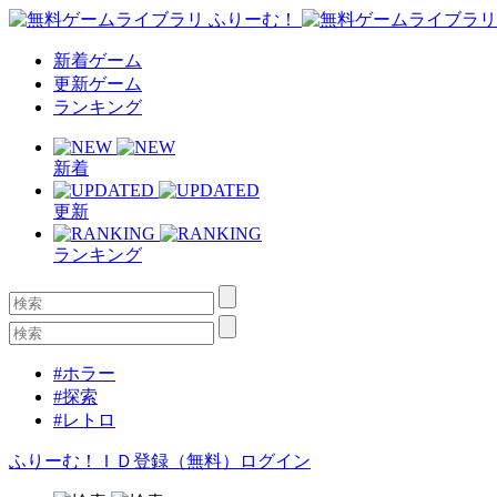
新着ゲーム
更新ゲーム
ランキング
新着
更新
ランキング
#ホラー
#探索
#レトロ
ふりーむ！ＩＤ登録（無料）
ログイン