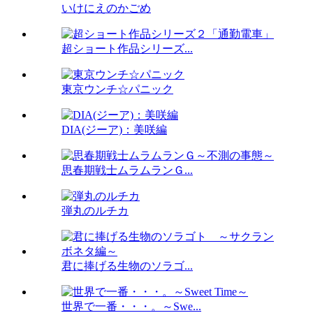
いけにえのかごめ
超ショート作品シリーズ...
東京ウンチ☆パニック
DIA(ジーア)：美咲編
思春期戦士ムラムランＧ...
弾丸のルチカ
君に捧げる生物のソラゴ...
世界で一番・・・。～Swe...