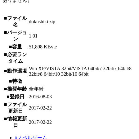
ありません）
■ファイル
dokushiki.zip
名
■バージョ
1.01
ン
■容量
51,898 KByte
■必要ラン
タイム
Win XP/VISTA 32bit/VISTA 64bit/7 32bit/7 64bit/8
■動作環境
32bit/8 64bit/10 32bit/10 64bit
■特徴
■推奨年齢
全年齢
■登録日
2016-08-03
■ファイル
2017-02-22
更新日
■情報更新
2017-02-22
日
#ノベルゲーム