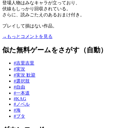
登場人物はみなキャラが立っており、
伏線もしっかり回収されている。
さらに、読みごたえのあるおまけ付き。
プレイして損はない作品。
→もっとコメントを見る
似た無料ゲームをさがす（自動）
#吉里吉里
#実況
#実況 歓迎
#選択肢
#自由
#一本道
#KAG
#ノベル
#海
#ブタ