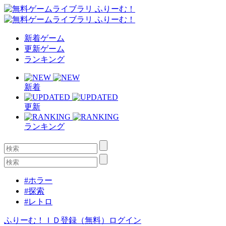
新着ゲーム
更新ゲーム
ランキング
新着
更新
ランキング
#ホラー
#探索
#レトロ
ふりーむ！ＩＤ登録（無料）
ログイン