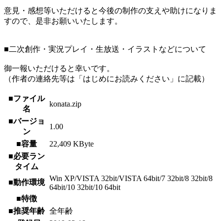
意見・感想等いただけると今後の制作の支えや助けになりま
すので、是非お願いいたします。
■二次創作・実況プレイ・生放送・イラストなどについて
御一報いただけると幸いです。
（作者の連絡先等は「はじめにお読みください」に記載）
■ファイル
konata.zip
名
■バージョ
1.00
ン
■容量
22,409 KByte
■必要ラン
タイム
Win XP/VISTA 32bit/VISTA 64bit/7 32bit/8 32bit/8
■動作環境
64bit/10 32bit/10 64bit
■特徴
■推奨年齢
全年齢