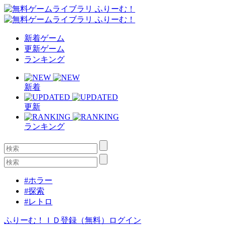
新着ゲーム
更新ゲーム
ランキング
新着
更新
ランキング
#ホラー
#探索
#レトロ
ふりーむ！ＩＤ登録（無料）
ログイン