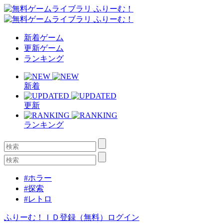
新着ゲーム
更新ゲーム
ランキング
新着
更新
ランキング
#ホラー
#探索
#レトロ
ふりーむ！ＩＤ登録（無料）
ログイン