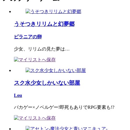
うそつきリリムと幻夢郷
ピラニアの卵
少女、リリムの見た夢は…
スク水少女しかいない部屋
Lou
バカゲー×ノベルゲー!即死もありでRPG要素も!?