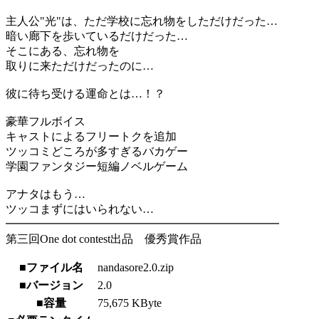
主人公"光"は、ただ学校に忘れ物をしただけだった…
暗い廊下を歩いているだけだった…
そこにある、忘れ物を
取りに来ただけだったのに…
彼に待ち受ける運命とは…！？
豪華フルボイス
キャストによるフリートクを追加
ツッコミどころが多すぎるバカゲー
学園ファンタジー短編ノベルゲーム
アナタはもう…
ツッコまずにはいられない…
━━━━━━━━━━━━━━━━━━━━━━━━
第三回One dot contest出品 優秀賞作品
■ファイル名
nandasore2.0.zip
■バージョン
2.0
■容量
75,675 KByte